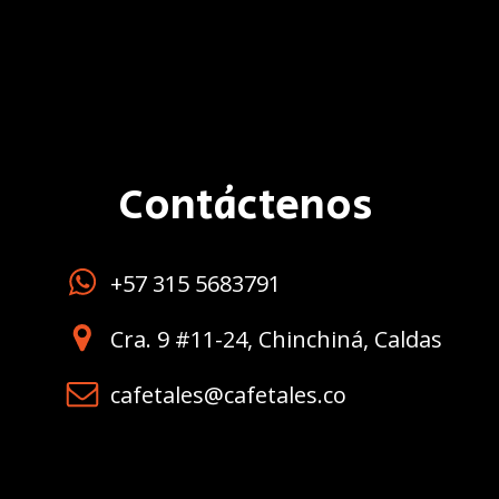
Contáctenos
+57 315 5683791
Cra. 9 #11-24, Chinchiná, Caldas
cafetales@cafetales.co