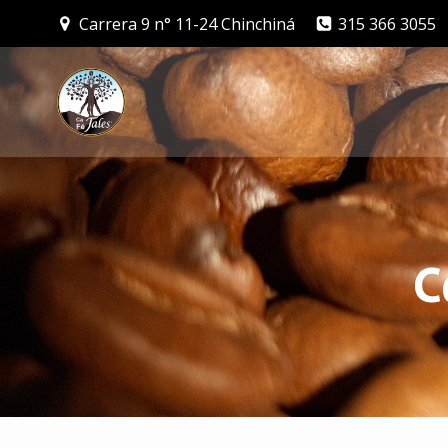
Saltar
Carrera 9 n° 11-24 Chinchiná
315 366 3055
al
contenido
C