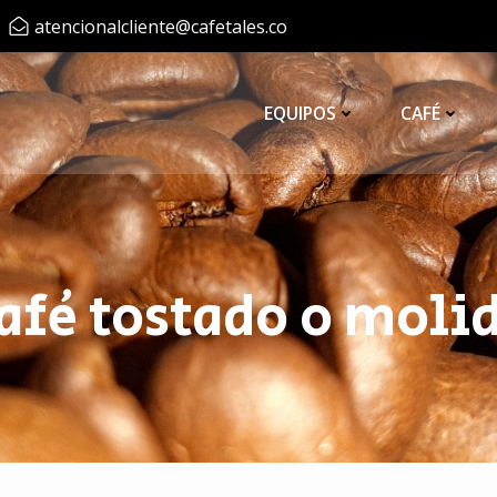
atencionalcliente@cafetales.co
EQUIPOS
CAFÉ
afé tostado o moli