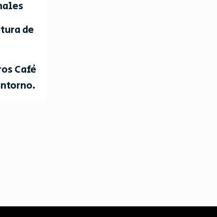
nales
ntura de
ros Café
entorno.