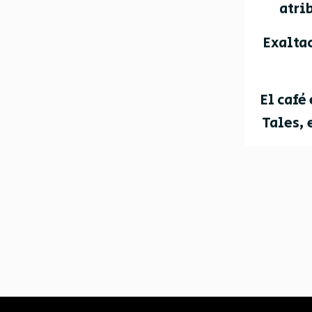
atri
Exaltac
El café
Tales, 