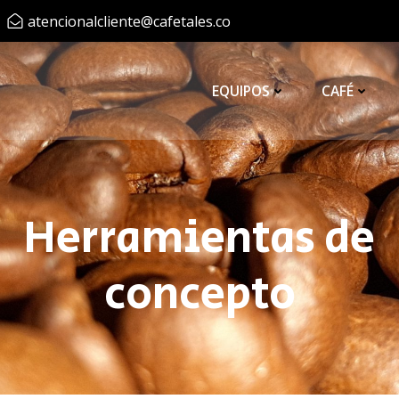
atencionalcliente@cafetales.co
EQUIPOS
CAFÉ
Herramientas de
concepto